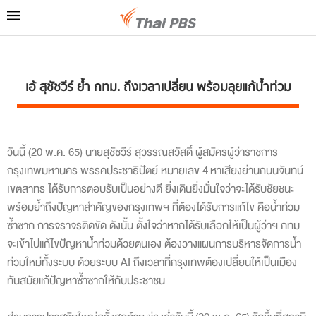
เอ้ สุชัชวีร์ ย้ำ กทม. ถึงเวลาเปลี่ยน พร้อมลุยแก้น้ำท่วม
วันนี้ (20 พ.ค. 65) นายสุชัชวีร์ สุวรรณสวัสดิ์ ผู้สมัครผู้ว่าราชการ
กรุงเทพมหานคร พรรคประชาธิปัตย์ หมายเลข 4
หาเสียงย่านถนนจันทน์
เขตสาทร ได้รับการตอบรับเป็นอย่างดี ยิ่งเดินยิ่งมั่นใจว่าจะได้รับชัยชนะ
พร้อมย้ำถึงปัญหาสำคัญของกรุงเทพฯ ที่ต้องได้รับการแก้ไข คือน้ำท่วม
ซ้ำซาก การจราจรติดขัด ดังนั้น ตั้งใจว่าหากได้รับเลือกให้เป็นผู้ว่าฯ กทม.
จะเข้าไปแก้ไขปัญหาน้ำท่วมด้วยตนเอง ต้องวางแผนการบริหารจัดการน้ำ
ท่วมใหม่ทั้งระบบ ด้วยระบบ AI ถึงเวลาที่กรุงเทพต้องเปลี่ยนให้เป็นเมือง
ทันสมัยแก้ปัญหาซ้ำซากให้กับประชาชน