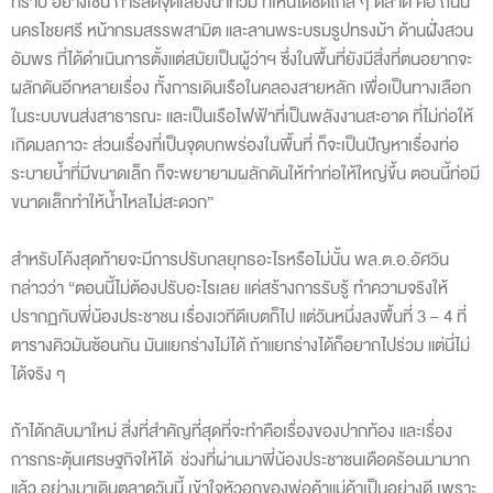
ทราบ อย่างเช่น การลดจุดเสี่ยงน้ำท่วม ที่เห็นได้ชัดใกล้ ๆ ตลาด คือ ถนน
นครไชยศรี หน้ากรมสรรพสามิต และลานพระบรมรูปทรงม้า ด้านฝั่งสวน
อัมพร ที่ได้ดำเนินการตั้งแต่สมัยเป็นผู้ว่าฯ ซึ่งในพื้นที่ยังมีสิ่งที่ตนอยากจะ
ผลักดันอีกหลายเรื่อง ทั้งการเดินเรือในคลองสายหลัก เพื่อเป็นทางเลือก
ในระบบขนส่งสาธารณะ และเป็นเรือไฟฟ้าที่เป็นพลังงานสะอาด ที่ไม่ก่อให้
เกิดมลภาวะ ส่วนเรื่องที่เป็นจุดบกพร่องในพื้นที่ ก็จะเป็นปัญหาเรื่องท่อ
ระบายน้ำที่มีขนาดเล็ก ก็จะพยายามผลักดันให้ทำท่อให้ใหญ่ขึ้น ตอนนี้ท่อมี
ขนาดเล็กทำให้น้ำไหลไม่สะดวก”
สำหรับโค้งสุดท้ายจะมีการปรับกลยุทธอะไรหรือไม่นั้น พล.ต.อ.อัศวิน
กล่าวว่า “ตอนนี้ไม่ต้องปรับอะไรเลย แค่สร้างการรับรู้ ทำความจริงให้
ปรากฏกับพี่น้องประชาชน
เรื่องเวทีดีเบตก็ไป แต่วันหนึ่งลงพื้นที่ 3 – 4 ที่
ตารางคิวมันซ้อนกัน มันแยกร่างไม่ได้ ถ้าแยกร่างได้ก็อยากไปร่วม แต่นี่ไม่
ได้จริง ๆ
ถ้าได้กลับมาใหม่ สิ่งที่สำคัญที่สุดที่จะทำคือเรื่องของปากท้อง และเรื่อง
การกระตุ้นเศรษฐกิจให้ได้ ช่วงที่ผ่านมาพี่น้องประชาชนเดือดร้อนมามาก
แล้ว อย่างมาเดินตลาดวันนี้ เข้าใจหัวอกของพ่อค้าแม่ค้าเป็นอย่างดี เพราะ