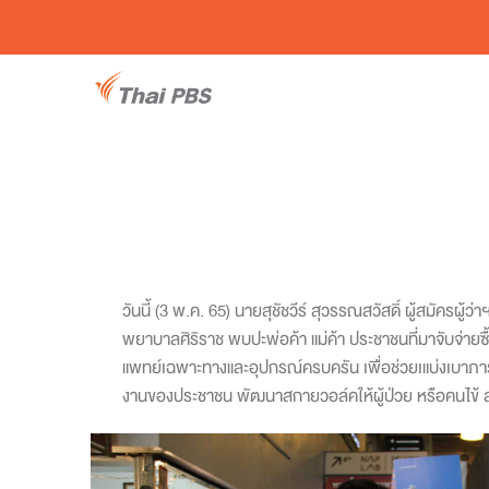
วันนี้ (3 พ.ค. 65) นายสุชัชวีร์ สุวรรณสวัสดิ์ ผู้สมัค
พยาบาลศิริราช พบปะพ่อค้า แม่ค้า ประชาชนที่มาจับจ่า
แพทย์เฉพาะทางและอุปกรณ์ครบครัน เพื่อช่วยเแบ่งเบาภาร
งานของประชาชน พัฒนาสกายวอล์คให้ผู้ป่วย หรือคนไข้