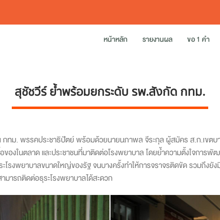
หน้าหลัก
รายงานผล
ขอ 1 คำ
สุชัชวีร์ ย้ำพร้อมยกระดับ รพ.สังกัด กทม.
รผู้ว่าฯ กทม. พรรคประชาธิปัตย์ พร้อมด้วยนายนภาพล จีระกุล ผู้สมัคร ส.ก.เ
ยซื้อของในตลาด และประชาชนที่มาติดต่อโรงพยาบาล โดยย้ำความตั้งใจการพั
ะโรงพยาบาลขนาดใหญ่ของรัฐ จนบางครั้งทำให้การจราจรติดขัด รวมถึงยังมีคว
 สามารถติดต่อธุระโรงพยาบาลได้สะดวก