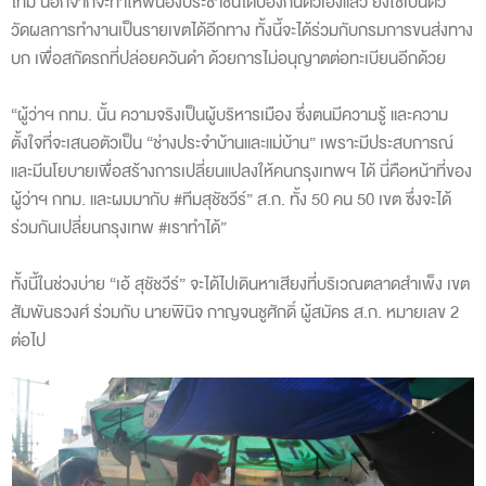
ไทม์ นอกจากจะทำให้พี่น้องประชาชนได้ป้องกันตัวเองแล้ว ยังใช้เป็นตัว
วัดผลการทำงานเป็นรายเขตได้อีกทาง ทั้งนี้จะได้ร่วมกับกรมการขนส่งทาง
บก เพื่อสกัดรถที่ปล่อยควันดำ ด้วยการไม่อนุญาตต่อทะเบียนอีกด้วย
“ผู้ว่าฯ กทม. นั้น ความจริงเป็นผู้บริหารเมือง ซึ่งตนมีความรู้ และความ
ตั้งใจที่จะเสนอตัวเป็น “ช่างประจำบ้านและแม่บ้าน” เพราะมีประสบการณ์
และมีนโยบายเพื่อสร้างการเปลี่ยนแปลงให้คนกรุงเทพฯ ได้ นี่คือหน้าที่ของ
ผู้ว่าฯ กทม. และผมมากับ #ทีมสุชัชวีร์” ส.ก. ทั้ง 50 คน 50 เขต ซึ่งจะได้
ร่วมกันเปลี่ยนกรุงเทพ #เราทำได้”
ทั้งนี้ในช่วงบ่าย “เอ้ สุชัชวีร์” จะได้ไปเดินหาเสียงที่บริเวณตลาดสำเพ็ง เขต
สัมพันธวงศ์ ร่วมกับ นายพินิจ กาญจนชูศักดิ์ ผู้สมัคร ส.ก. หมายเลข 2
ต่อไป