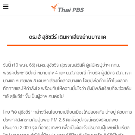
ดร.เอ้ สุชัชวีร์ เดินหาเสียงย่านบางแค
วันนี้ (10 พ.ค. 65)
ศ.ดร.สุชัชวีร์ สุวรรณสวัสดิ์ ผู้สมัครผู้ว่าฯ กทม.
พรรคประชาธิปัตย์ หมายเลข 4 และ น.ส.กฤษณี ท้ายวัด ผู้สมัคร ส.ก. เขต
บางแค หมายเลข 5 เดินหาเสียงที่ตลาดบางแค โดย
มีพ่อค้าแม่ค้าในตลาด
ทักทายและให้กำลังใจ พร้อมกับให้ความมั่นใจว่า ยังมีพลังเงียบที่จะช่วยดัน
“เอ้ สุชัชวีร์” ขึ้นเป็นผู้ว่าฯ คนต่อไป
โดย “เอ้ สุชัชวีร์” กล่าวถึงนโยบายเปลี่ยนเมืองให้ปลอดภัย น่าอยู่ ด้วยการ
ประกาศสงครามกับฝุ่นพิษ PM 2.5 ติดตั้งอุปกรณ์ตรวจวัดมลพิษ
ประมาณ 2,000 จุด ทั่วกรุงเทพฯ เพื่อเป็นตัวแจ้งปริมาณฝุ่นพิษเป็นเรียล